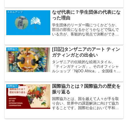
探し方、値段の相場、危険性、持ち物、
言葉は通じるのかなどの疑問にお答えし
ます。
なぜ代表に？学生団体の代表にな
スキルアップ
った理由
学生団体のリーダー職につくかどうか、
部活の部長になるかどうかなどで悩んで
いる方が、客観的な視点で決断ができる
ように、参考にしていただければと思い
ます。私はNPO法人STUDY FOR TWOの
代表を務めておりました。その理由をお
[日記]タンザニアのアート ティン
国際協力
伝えします。
ガティンガとの出会い
タンザニアの伝統的な絵画スタイル、
「ティンガティンガ」。そのオフィシャ
ルショップ「NjOO Africa」。全国様々な
場所にポップアップストアが開かれてい
るようですが、その広島三越でのショッ
プに思いがけず立ち寄りました。ティン
国際協力とは？国際協力の歴史を
国際協力
ガティンガとは、NjOO Africaとはといっ
振り返る
たところに触れながら、感想を語りま
す。
国際協力とは、国を越えて人々が手を取
り合い、世界中の課題解決に向けて協力
することです。国際社会において平和と
発展を促進する重要な役割を果たしてい
ます。この記事では、国際協力の基本的
な意味を解説しながら、その歴史を振り
返り、国際協力の意義について考えま