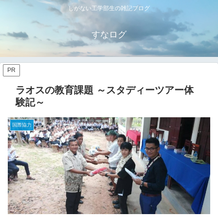
しがない工学部生の雑記ブログ
すなログ
PR
ラオスの教育課題 ～スタディーツアー体
験記～
国際協力