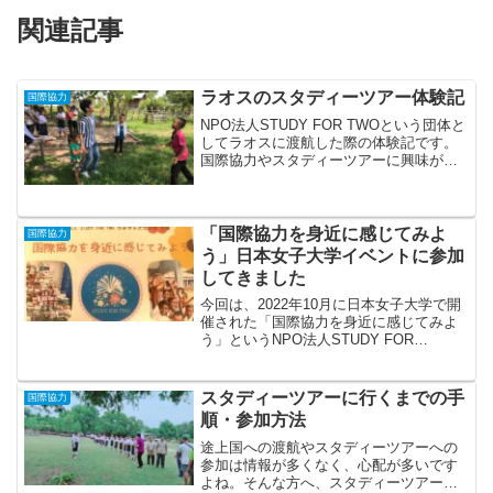
関連記事
ラオスのスタディーツアー体験記
国際協力
NPO法人STUDY FOR TWOという団体と
してラオスに渡航した際の体験記です。
国際協力やスタディーツアーに興味があ
る方などに向けて、ラオスの文化や現地
の雰囲気をお伝えできればと思います。
スタディーツアーのスケジュールを紹介
しながらラオスの文化・生活をメインに
「国際協力を身近に感じてみよ
国際協力
お伝えします。
う」日本女子大学イベントに参加
してきました
今回は、2022年10月に日本女子大学で開
催された「国際協力を身近に感じてみよ
う」というNPO法人STUDY FOR
TWO(当時は一般社団法人)のイベントに
参加・登壇してきましたのでその時のお
話をしようと思います。2年前のことです
スタディーツアーに行くまでの手
国際協力
が、ブロ...
順・参加方法
途上国への渡航やスタディーツアーへの
参加は情報が多くなく、心配が多いです
よね。そんな方へ、スタディーツアーの