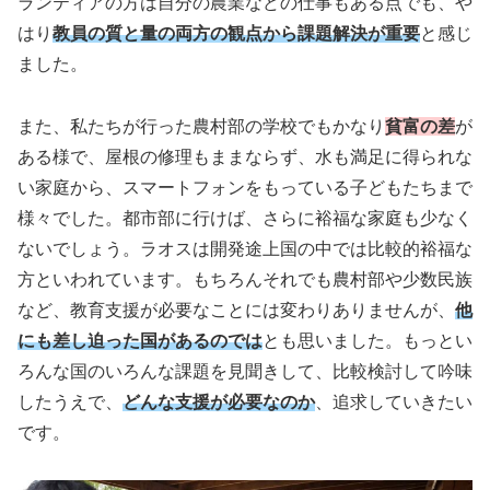
ランティアの方は自分の農業などの仕事もある点でも、や
はり
教員の質と量の両方の観点から課題解決が重要
と感じ
ました。
また、私たちが行った農村部の学校でもかなり
貧富の差
が
ある様で、屋根の修理もままならず、水も満足に得られな
い家庭から、スマートフォンをもっている子どもたちまで
様々でした。都市部に行けば、さらに裕福な家庭も少なく
ないでしょう。ラオスは開発途上国の中では比較的裕福な
方といわれています。もちろんそれでも農村部や少数民族
など、教育支援が必要なことには変わりありませんが、
他
にも差し迫った国があるのでは
とも思いました。もっとい
ろんな国のいろんな課題を見聞きして、比較検討して吟味
したうえで、
どんな
支援が
必要なのか
、追求していきたい
です。