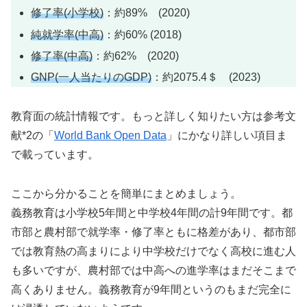
修了率(小学校)
：約89% (2020)
純就学率(中高)
：約60% (2018)
修了率(中高)
：約62% (2020)
GNP(一人当たりのGDP)
：約2075.4＄ (2023)
教育面の統計情報です。もっと詳しく知りたい方は参考文
献*2の「
World Bank Open Data
」にかなり詳しい項目ま
で載っています。
ここから分かることを簡単にまとめましょう。
義務教育は小学校5年間と中学校4年間の計9年間です。都
市部と農村部で就学率・修了率ともに格差があり、都市部
では教育熱の高まりにより中学校だけでなく高校に進む人
も多いですが、農村部では中高への進学率はまだそこまで
高くありません。義務教育が9年間というのもまだ完全に