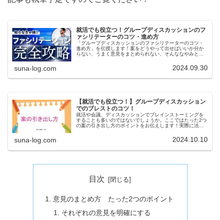
就活でも役立つ！グループディスカッションのフ
ァシリテーターのコツ・進め方
「グループディスカッションのファシリテーターのコツ・
進め方」を伝授します！案をどうやって出せばいいか分か
らない、うまく意見をまとめられない、そんななやみとは
今日でオサラバです。まずはファシリテーションの鉄則を
理解しましょう。就活でも使える知識です！
2024.09.30
suna-log.com
【就活でも役立つ！】グループディスカッション
でのブレストのコツ！
就活や会議、ディスカッションでブレインストーミングを
することも多いのではないでしょうか。ここではたった2つ
の案の引き出し方のポイントをお伝えします！実際に法人
の代表として、週に10以上の会議に参加して会議をまとめ
ていました。その時意識していたことなどをまとめます。
2024.10.10
suna-log.com
目次
意見のまとめ方 たった2つのポイント
それぞれの意見を明確にする